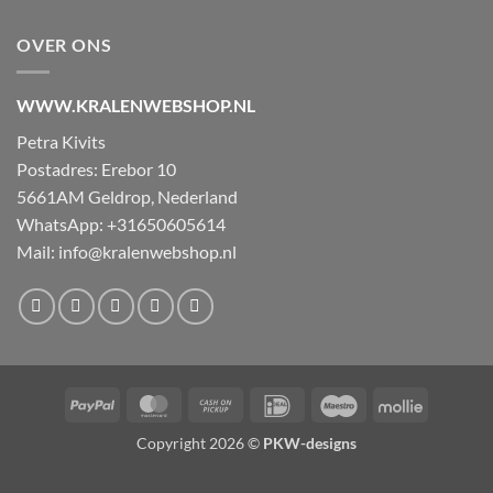
OVER ONS
WWW.KRALENWEBSHOP.NL
Petra Kivits
Postadres: Erebor 10
5661AM Geldrop, Nederland
WhatsApp: +31650605614
Mail:
info@kralenwebshop.nl
PayPal
MasterCard
Cash
IDeal
Maestro
Mollie
on
Copyright 2026 ©
PKW-designs
Pickup