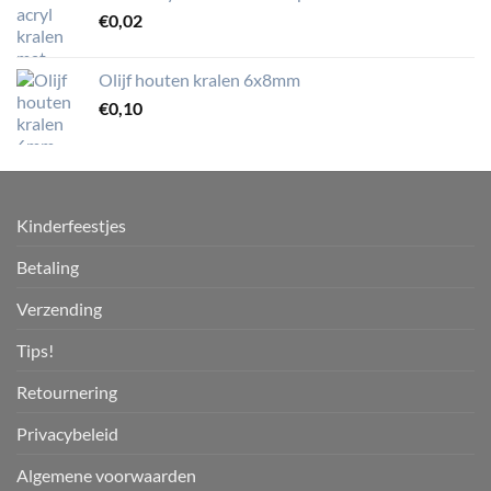
€
0,02
Olijf houten kralen 6x8mm
€
0,10
Kinderfeestjes
Betaling
Verzending
Tips!
Retournering
Privacybeleid
Algemene voorwaarden