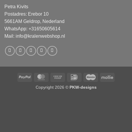
Petra Kivits
Postadres: Erebor 10
5661AM Geldrop, Nederland
WhatsApp: +31650605614
Mail:
info@kralenwebshop.nl
PayPal
MasterCard
Cash
IDeal
Maestro
Mollie
on
Copyright 2026 ©
PKW-designs
Pickup