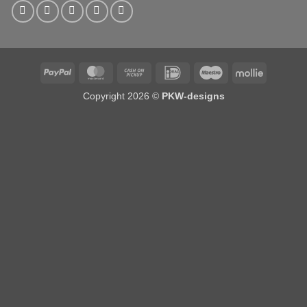
PayPal
MasterCard
Cash
IDeal
Maestro
Mollie
on
Copyright 2026 ©
PKW-designs
Pickup