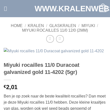
Ga
WWW.KRALENWEB
0
naar
inhoud
HOME
/
KRALEN
/
GLASKRALEN
/
MIYUKI
/
MIYUKI ROCAILLES 11/0 12/0 (2MM)
Miyuki rocailles 11/0 Duracoat
galvanized gold 11-4202 (5gr)
2,01
€
Ben je op zoek naar de beste kwaliteit rocailles? Dan moet
je deze Miyuki rocailles 11/0 hebben. Deze kleine kraaltjes
van glas, worden ook wel seed beads genoemd of