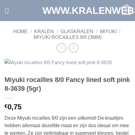
Ga
WWW.KRALENWEB
0
naar
inhoud
HOME
/
KRALEN
/
GLASKRALEN
/
MIYUKI
/
MIYUKI ROCAILLES 8/0 (3MM)
Miyuki rocailles 8/0 Fancy lined soft pink
8-3639 (5gr)
0,75
€
Deze Miyuki rocailles 8/0 zijn een uitkomst! De kraaltjes
hebben allemaal dezelfde maat en zijn dus ideaal om mee
te werken. Ze zijn verkrijgbaar in superveel kleuren, bestel