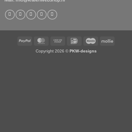
PayPal
MasterCard
Cash
IDeal
Maestro
Mollie
on
Copyright 2026 ©
PKW-designs
Pickup