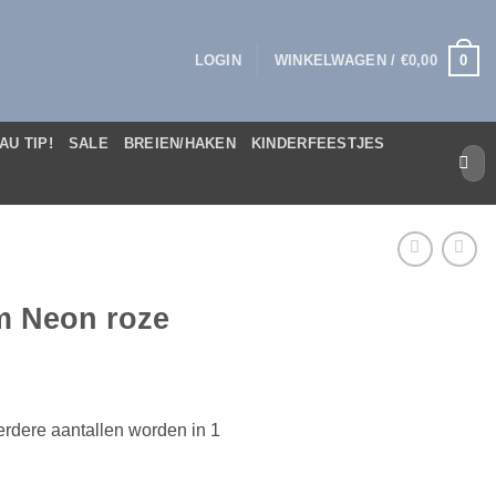
0
LOGIN
WINKELWAGEN /
€
0,00
AU TIP!
SALE
BREIEN/HAKEN
KINDERFEESTJES
Zoek
naar:
m Neon roze
rdere aantallen worden in 1