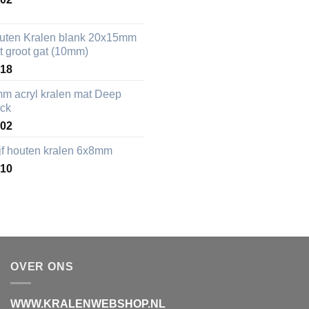
uten Kralen blank 20x15mm
t groot gat (10mm)
,18
mm acryl kralen mat Deep
ack
,02
ijf houten kralen 6x8mm
,10
OVER ONS
WWW.KRALENWEBSHOP.NL