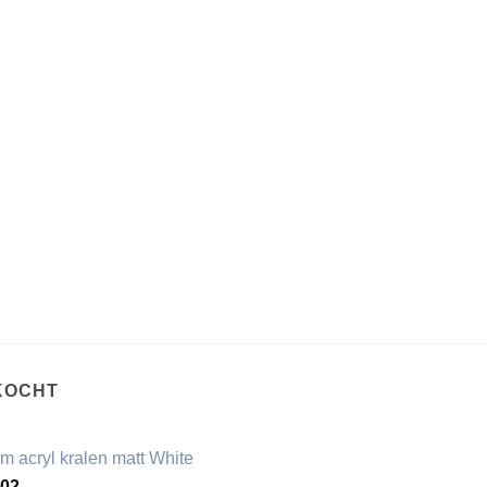
KOCHT
m acryl kralen matt White
,02