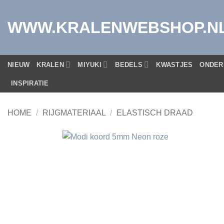
Ga
naar
WWW.KRALENWEBSHOP.N
inhoud
NIEUW
KRALEN
MIYUKI
BEDELS
KWASTJES
ONDER
INSPIRATIE
HOME
/
RIJGMATERIAAL
/
ELASTISCH DRAAD