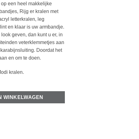
u op een heel makkelijke
mbandjes, Rijg er kralen met
cryl letterkralen, leg
int en klaar is uw armbandje.
 look geven, dan kunt u er, in
iteinden veterklemmetjes aan
karabijnsluiting. Doordat het
k aan en om te doen.
odi kralen.
N WINKELWAGEN