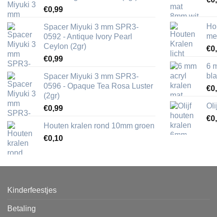
€
0,99
Ho
Spacer Miyuki 3 mm SPR3-
me
0592 - Antique Ivory Pearl
Ceylon (2gr)
€
0
€
0,99
6 
bl
Spacer Miyuki 3 mm SPR3-
0596 - Opaque Tea Rosa Luster
€
0
(2gr)
Ol
€
0,99
€
0
Houten kralen rond 10mm groen
€
0,10
Kinderfeestjes
Betaling