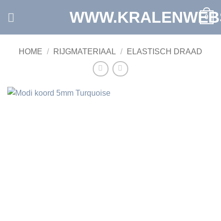
Ga
WWW.KRALENWEB
0
naar
inhoud
HOME
/
RIJGMATERIAAL
/
ELASTISCH DRAAD