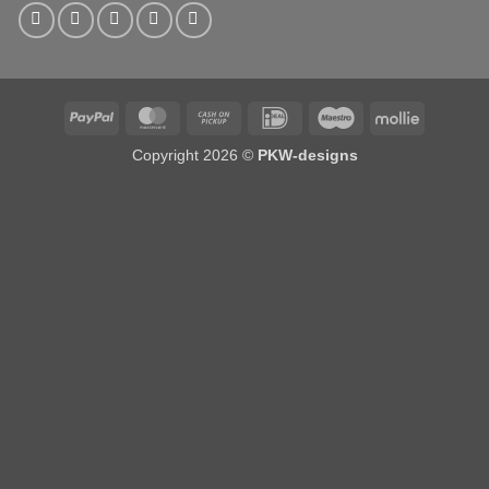
PayPal
MasterCard
Cash
IDeal
Maestro
Mollie
on
Copyright 2026 ©
PKW-designs
Pickup