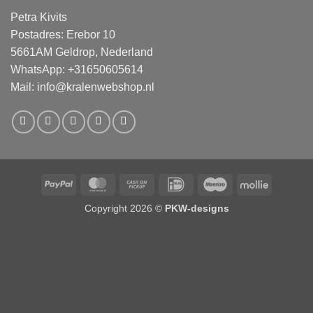
Petra Kivits
Postadres: Erebor 10
5661AM Geldrop, Nederland
WhatsApp: +31650605614
Mail:
info@kralenwebshop.nl
PayPal
MasterCard
Cash
IDeal
Maestro
Mollie
on
Copyright 2026 ©
PKW-designs
Pickup