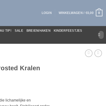
0
LOGIN
WINKELWAGEN /
€
0,00
AU TIP!
SALE
BREIEN/HAKEN
KINDERFEESTJES
Zoek
naar:
rosted Kralen
die lichamelijke en