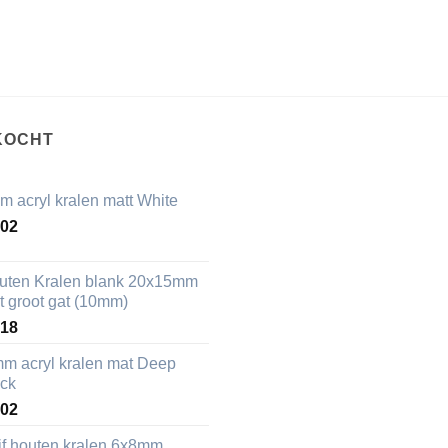
KOCHT
m acryl kralen matt White
,02
uten Kralen blank 20x15mm
t groot gat (10mm)
,18
mm acryl kralen mat Deep
ack
,02
ijf houten kralen 6x8mm