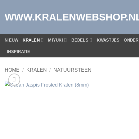
Ga
naar
WWW.KRALENWEBSHOP.N
inhoud
NIEUW
KRALEN
MIYUKI
BEDELS
KWASTJES
ONDER
INSPIRATIE
HOME
/
KRALEN
/
NATUURSTEEN