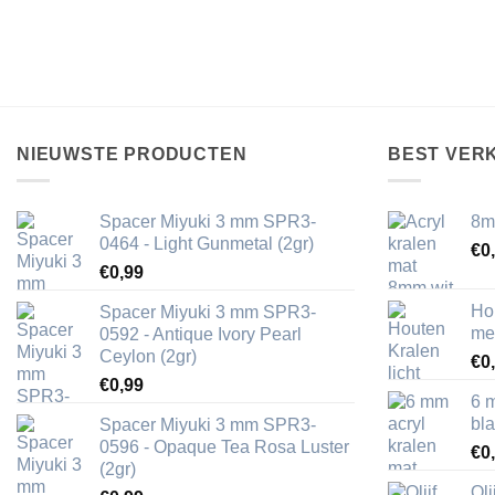
NIEUWSTE PRODUCTEN
BEST VER
Spacer Miyuki 3 mm SPR3-
8m
0464 - Light Gunmetal (2gr)
€
0
€
0,99
Ho
Spacer Miyuki 3 mm SPR3-
me
0592 - Antique Ivory Pearl
Ceylon (2gr)
€
0
€
0,99
6 
bl
Spacer Miyuki 3 mm SPR3-
0596 - Opaque Tea Rosa Luster
€
0
(2gr)
Ol