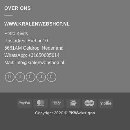
OVER ONS
WWW.KRALENWEBSHOP.NL
Petra Kivits
Postadres: Erebor 10
5661AM Geldrop, Nederland
WhatsApp: +31650605614
Mail:
info@kralenwebshop.nl
PayPal
MasterCard
Cash
IDeal
Maestro
Mollie
on
Copyright 2026 ©
PKW-designs
Pickup