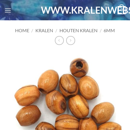
Ga
WWW.KRALENWEBS
0
naar
inhoud
HOME
/
KRALEN
/
HOUTEN KRALEN
/
6MM