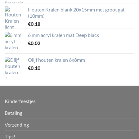
Houten Kralen blank 20x15mm met groot gat
(10mm)
€
0,18
6 mm acryl kralen mat Deep black
€
0,02
Olijf houten kralen 6x8mm
€
0,10
Kinderfeestjes
Betaling
Verzending
Tips!