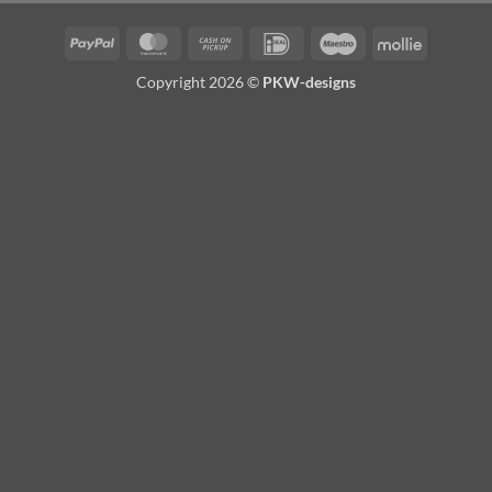
PayPal
MasterCard
Cash
IDeal
Maestro
Mollie
on
Copyright 2026 ©
PKW-designs
Pickup