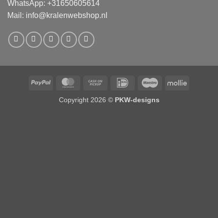
WhatsApp: +31650605614
Mail:
info@kralenwebshop.nl
PayPal
MasterCard
Cash
IDeal
Maestro
Mollie
on
Copyright 2026 ©
PKW-designs
Pickup