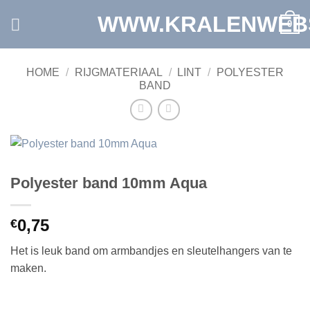
Ga
WWW.KRALENWEB
0
naar
inhoud
HOME
/
RIJGMATERIAAL
/
LINT
/
POLYESTER
BAND
Polyester band 10mm Aqua
0,75
€
Het is leuk band om armbandjes en sleutelhangers van te
maken.