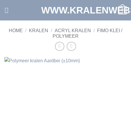
Ga
WWW.KRALENWEB
0
naar
inhoud
HOME
/
KRALEN
/
ACRYL KRALEN
/
FIMO KLEI /
POLYMEER