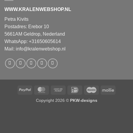
WWW.KRALENWEBSHOP.NL
Petra Kivits
Postadres: Erebor 10
5661AM Geldrop, Nederland
WhatsApp: +31650605614
Mail:
info@kralenwebshop.nl
PayPal
MasterCard
Cash
IDeal
Maestro
Mollie
on
Copyright 2026 ©
PKW-designs
Pickup