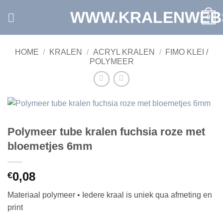
Ga
WWW.KRALENWEB
0
naar
inhoud
HOME
/
KRALEN
/
ACRYL KRALEN
/
FIMO KLEI /
POLYMEER
Polymeer tube kralen fuchsia roze met
bloemetjes 6mm
0,08
€
Materiaal polymeer • Iedere kraal is uniek qua afmeting en
print