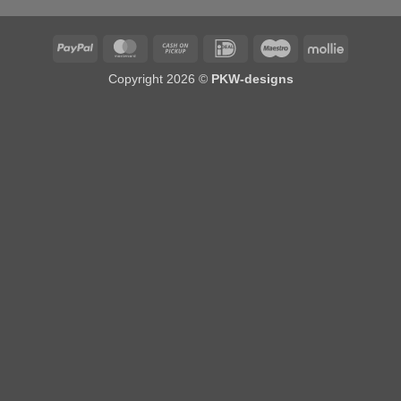
PayPal
MasterCard
Cash
IDeal
Maestro
Mollie
on
Copyright 2026 ©
PKW-designs
Pickup