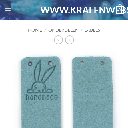
Ga
WWW.KRALENWEBS
0
naar
inhoud
HOME
/
ONDERDELEN
/
LABELS