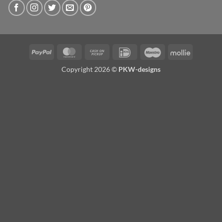
PayPal
MasterCard
Cash
IDeal
Maestro
Mollie
on
Copyright 2026 ©
PKW-designs
Pickup