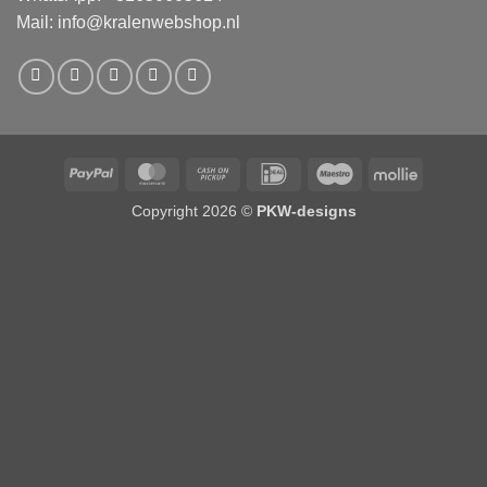
Mail:
info@kralenwebshop.nl
PayPal
MasterCard
Cash
IDeal
Maestro
Mollie
on
Copyright 2026 ©
PKW-designs
Pickup