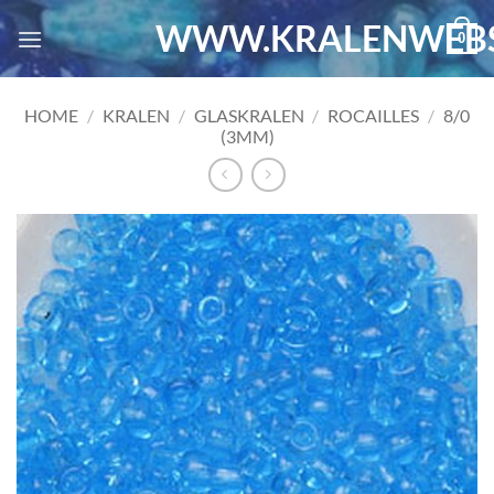
Ga
WWW.KRALENWEBS
0
naar
inhoud
HOME
/
KRALEN
/
GLASKRALEN
/
ROCAILLES
/
8/0
(3MM)