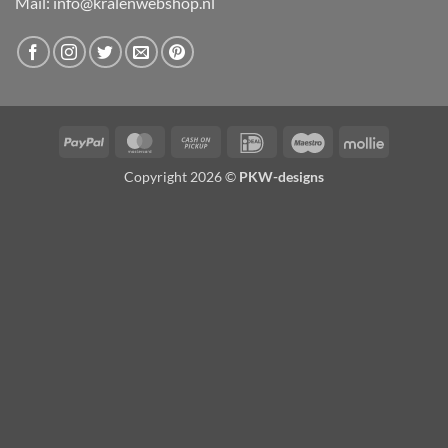
Mail:
info@kralenwebshop.nl
PayPal
MasterCard
Cash
IDeal
Maestro
Mollie
on
Copyright 2026 ©
PKW-designs
Pickup