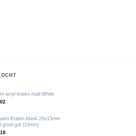
KOCHT
m acryl kralen matt White
,02
uten Kralen blank 20x15mm
t groot gat (10mm)
,18