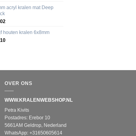
mm acryl kralen mat Deep
ack
,02
ijf houten kralen 6x8mm
,10
OVER ONS
WWW.KRALENWEBSHOP.NL
Petra Kivits
Postadres: Erebor 10
5661AM Geldrop, Nederland
WhatsApp: +31650605614