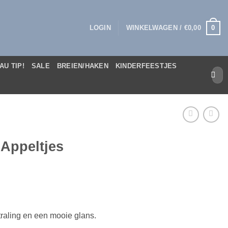
0
LOGIN
WINKELWAGEN /
€
0,00
AU TIP!
SALE
BREIEN/HAKEN
KINDERFEESTJES
Zoek
naar:
 Appeltjes
tstraling en een mooie glans.