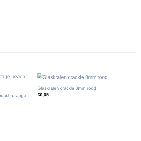
Glaskralen crackle 8mm rood
€
0,05
 peach orange