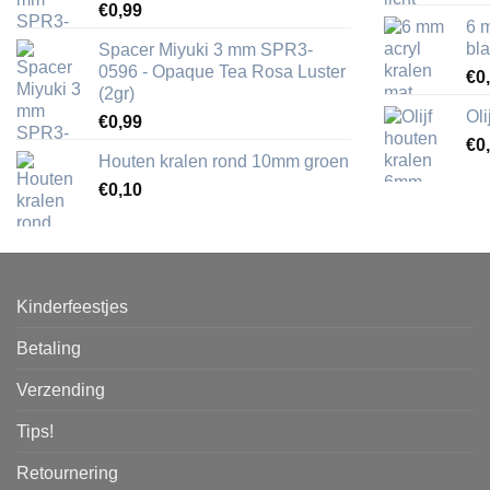
€
0,99
6 
bl
Spacer Miyuki 3 mm SPR3-
0596 - Opaque Tea Rosa Luster
€
0
(2gr)
Ol
€
0,99
€
0
Houten kralen rond 10mm groen
€
0,10
Kinderfeestjes
Betaling
Verzending
Tips!
Retournering