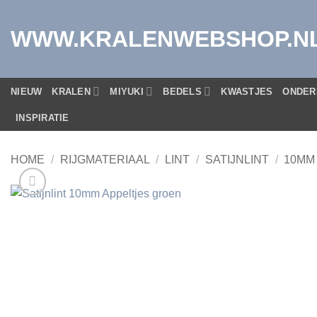
Ga
naar
WWW.KRALENWEBSHOP.N
inhoud
NIEUW
KRALEN
MIYUKI
BEDELS
KWASTJES
ONDER
INSPIRATIE
HOME
/
RIJGMATERIAAL
/
LINT
/
SATIJNLINT
/
10MM