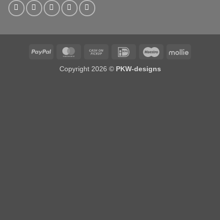
PayPal
MasterCard
Cash
IDeal
Maestro
Mollie
on
Copyright 2026 ©
PKW-designs
Pickup