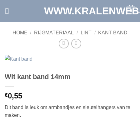
Ga
WWW.KRALENWEB
0
naar
inhoud
HOME
/
RIJGMATERIAAL
/
LINT
/
KANT BAND
Wit kant band 14mm
0,55
€
Dit band is leuk om armbandjes en sleutelhangers van te
maken.