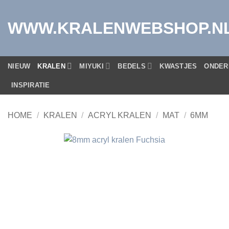
Ga
naar
WWW.KRALENWEBSHOP.N
inhoud
NIEUW
KRALEN
MIYUKI
BEDELS
KWASTJES
ONDER
INSPIRATIE
HOME
/
KRALEN
/
ACRYL KRALEN
/
MAT
/
6MM