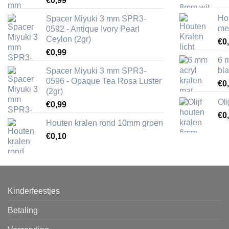
€
0,99
Ho
Spacer Miyuki 3 mm SPR3-
me
0592 - Antique Ivory Pearl
Ceylon (2gr)
€
0
€
0,99
6 
bl
Spacer Miyuki 3 mm SPR3-
0596 - Opaque Tea Rosa Luster
€
0
(2gr)
Ol
€
0,99
€
0
Houten kralen rond 10mm groen
€
0,10
Kinderfeestjes
Betaling