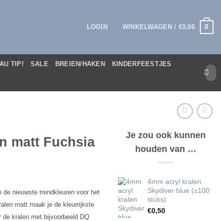
0
LOGIN
WINKELWAGEN /
€
0,00
AU TIP!
SALE
BREIEN/HAKEN
KINDERFEESTJES
Zoek
naar:
Je zou ook kunnen
n matt Fuchsia
houden van …
4mm acryl kralen
Skydiver blue (±100
n de nieuwste trendkleuren voor het
stuks)
len matt maak je de kleurrijkste
€
0,50
 de kralen met bijvoorbeeld DQ