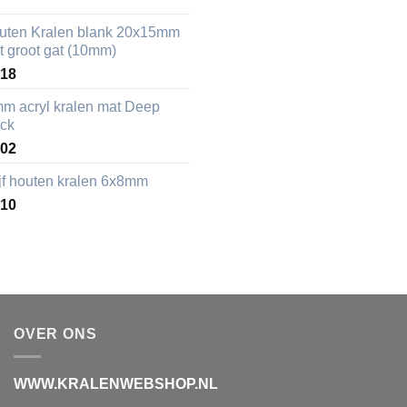
uten Kralen blank 20x15mm
t groot gat (10mm)
,18
mm acryl kralen mat Deep
ack
,02
ijf houten kralen 6x8mm
,10
OVER ONS
WWW.KRALENWEBSHOP.NL