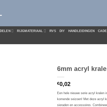
L
DELEN
RIJGMATERIAAL
RVS
DIY
HANDLEIDINGEN
CADE
6mm acryl krale
0,02
€
Een hele nieuwe serie acryl kralen i
komende seizoen! Met deze acryl kra
sieraden en accessoires. Combineer