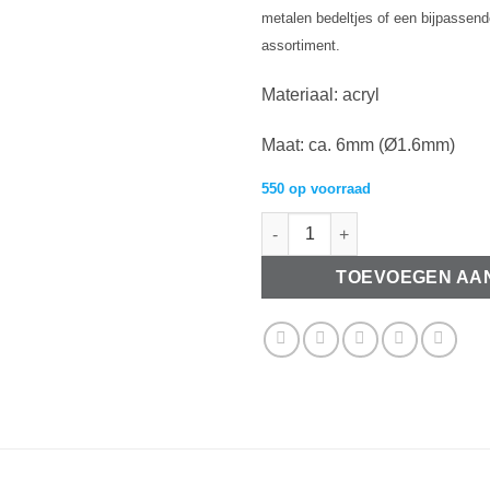
metalen bedeltjes of een bijpassende
assortiment.
Materiaal: acryl
Maat: ca. 6mm (Ø1.6mm)
550 op voorraad
6mm acryl kralen matt Fuchsia
TOEVOEGEN AA