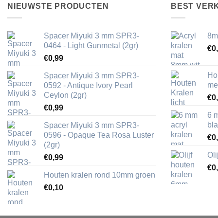
NIEUWSTE PRODUCTEN
BEST VER
Spacer Miyuki 3 mm SPR3-
8m
0464 - Light Gunmetal (2gr)
€
0
€
0,99
Ho
Spacer Miyuki 3 mm SPR3-
me
0592 - Antique Ivory Pearl
Ceylon (2gr)
€
0
€
0,99
6 
bl
Spacer Miyuki 3 mm SPR3-
0596 - Opaque Tea Rosa Luster
€
0
(2gr)
Ol
€
0,99
€
0
Houten kralen rond 10mm groen
€
0,10