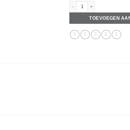
Acryl hartje peach 8mm aantal
TOEVOEGEN AA