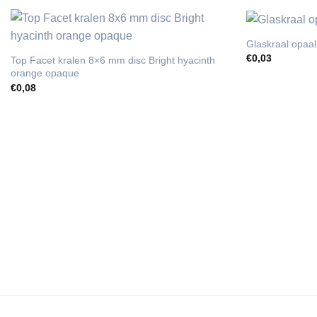
Glaskraal opaal
€
0,03
Top Facet kralen 8×6 mm disc Bright hyacinth
orange opaque
€
0,08