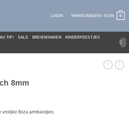
0
LOGIN
WINKELWAGEN /
€
0,00
AU TIP!
SALE
BREIEN/HAKEN
KINDERFEESTJES
Zoek
naar:
each 8mm
e vrolijke Ibiza armbandjes.