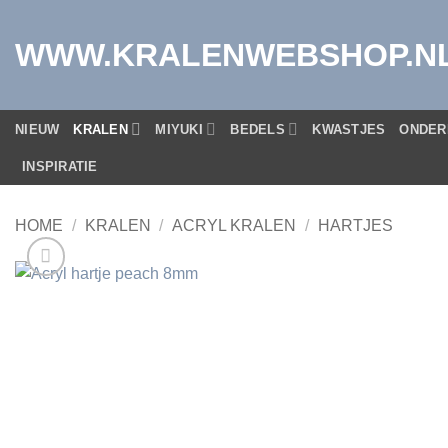
Ga
naar
WWW.KRALENWEBSHOP.N
inhoud
NIEUW
KRALEN
MIYUKI
BEDELS
KWASTJES
ONDER
INSPIRATIE
HOME
/
KRALEN
/
ACRYL KRALEN
/
HARTJES