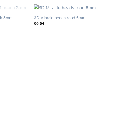
T
ach 8mm
3D Miracle beads rood 6mm
€
0,04