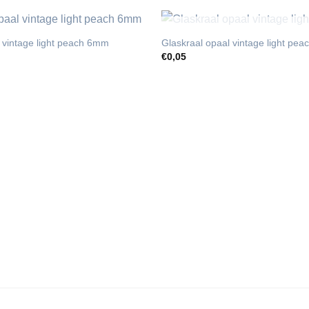
UITVERKOCH
 vintage light peach 6mm
Glaskraal opaal vintage light pe
€
0,05