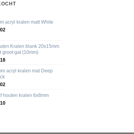
KOCHT
m acryl kralen matt White
,02
uten Kralen blank 20x15mm
t groot gat (10mm)
,18
mm acryl kralen mat Deep
ack
,02
ijf houten kralen 6x8mm
,10