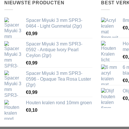
NIEUWSTE PRODUCTEN
BEST VER
Spacer Miyuki 3 mm SPR3-
8m
0464 - Light Gunmetal (2gr)
€
0
€
0,99
Ho
Spacer Miyuki 3 mm SPR3-
me
0592 - Antique Ivory Pearl
Ceylon (2gr)
€
0
€
0,99
6 
bl
Spacer Miyuki 3 mm SPR3-
0596 - Opaque Tea Rosa Luster
€
0
(2gr)
Ol
€
0,99
€
0
Houten kralen rond 10mm groen
€
0,10