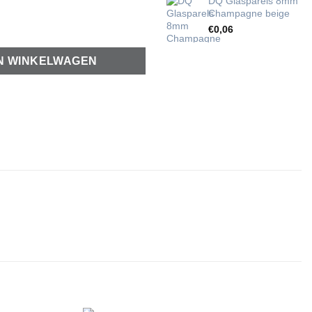
DQ Glasparels 8mm
Champagne beige
€
0,06
N WINKELWAGEN