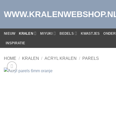
Ga
naar
WWW.KRALENWEBSHOP.N
inhoud
NIEUW
KRALEN
MIYUKI
BEDELS
KWASTJES
ONDER
INSPIRATIE
HOME
/
KRALEN
/
ACRYL KRALEN
/
PARELS