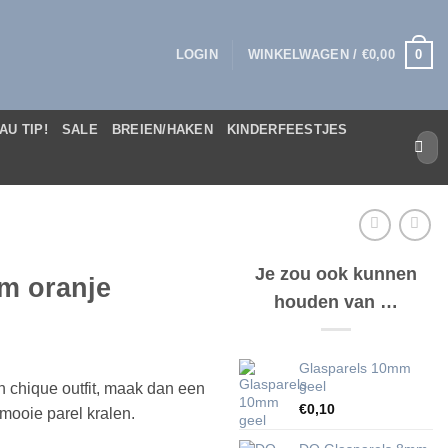
0
LOGIN
WINKELWAGEN /
€
0,00
AU TIP!
SALE
BREIEN/HAKEN
KINDERFEESTJES
Zoek
naar:
Je zou ook kunnen
m oranje
houden van …
Glasparels 10mm
geel
n chique outfit, maak dan een
€
0,10
mooie parel kralen.