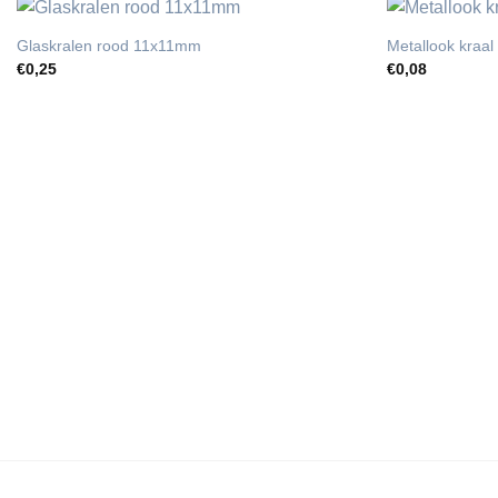
Glaskralen rood 11x11mm
Metallook kraa
€
0,25
€
0,08