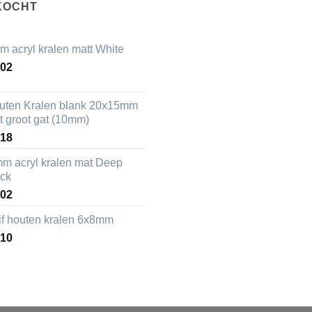
KOCHT
m acryl kralen matt White
,02
uten Kralen blank 20x15mm
t groot gat (10mm)
,18
mm acryl kralen mat Deep
ack
,02
ijf houten kralen 6x8mm
,10