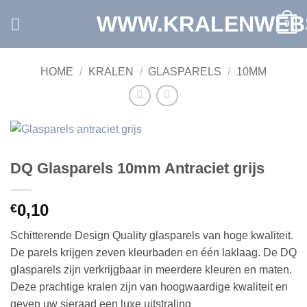
Ga
WWW.KRALENWEB
0
naar
inhoud
HOME
/
KRALEN
/
GLASPARELS
/
10MM
DQ Glasparels 10mm Antraciet grijs
0,10
€
Schitterende Design Quality glasparels van hoge kwaliteit.
De parels krijgen zeven kleurbaden en één laklaag. De DQ
glasparels zijn verkrijgbaar in meerdere kleuren en maten.
Deze prachtige kralen zijn van hoogwaardige kwaliteit en
geven uw sieraad een luxe uitstraling