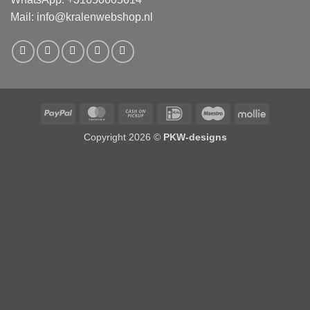
Mail:
info@kralenwebshop.nl
PayPal
MasterCard
Cash
IDeal
Maestro
Mollie
on
Copyright 2026 ©
PKW-designs
Pickup