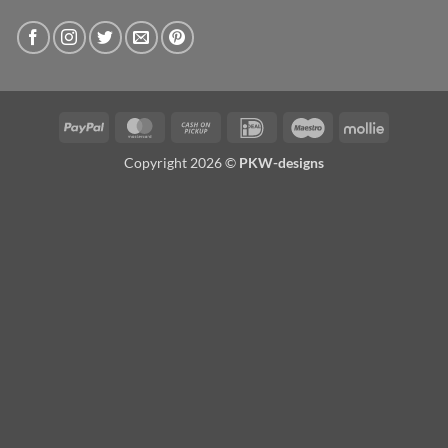
PayPal
MasterCard
Cash
IDeal
Maestro
Mollie
on
Copyright 2026 ©
PKW-designs
Pickup