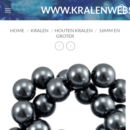
Ga
WWW.KRALENWEBS
0
naar
inhoud
HOME
/
KRALEN
/
HOUTEN KRALEN
/
16MM EN
GROTER