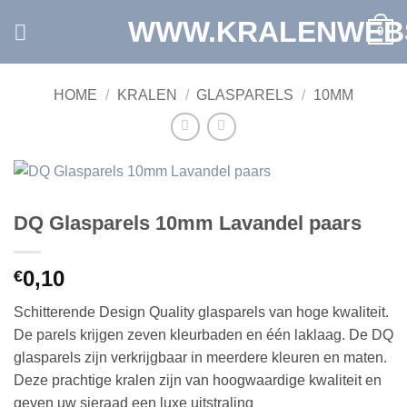
Ga
WWW.KRALENWEB
0
naar
inhoud
HOME
/
KRALEN
/
GLASPARELS
/
10MM
DQ Glasparels 10mm Lavandel paars
0,10
€
Schitterende Design Quality glasparels van hoge kwaliteit.
De parels krijgen zeven kleurbaden en één laklaag. De DQ
glasparels zijn verkrijgbaar in meerdere kleuren en maten.
Deze prachtige kralen zijn van hoogwaardige kwaliteit en
geven uw sieraad een luxe uitstraling