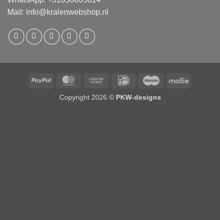
Mail:
info@kralenwebshop.nl
PayPal
MasterCard
Cash
IDeal
Maestro
Mollie
on
Copyright 2026 ©
PKW-designs
Pickup