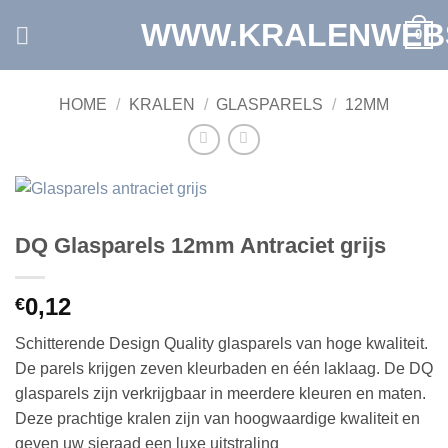
Ga
WWW.KRALENWEB
0
naar
inhoud
HOME
/
KRALEN
/
GLASPARELS
/
12MM
DQ Glasparels 12mm Antraciet grijs
0,12
€
Schitterende Design Quality glasparels van hoge kwaliteit.
De parels krijgen zeven kleurbaden en één laklaag. De DQ
glasparels zijn verkrijgbaar in meerdere kleuren en maten.
Deze prachtige kralen zijn van hoogwaardige kwaliteit en
geven uw sieraad een luxe uitstraling