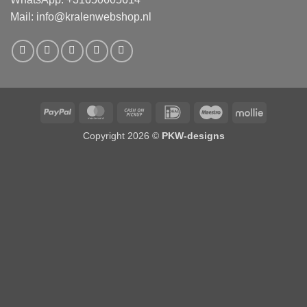
Mail:
info@kralenwebshop.nl
PayPal
MasterCard
Cash
IDeal
Maestro
Mollie
on
Copyright 2026 ©
PKW-designs
Pickup