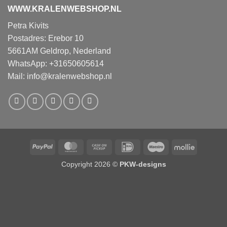
WWW.KRALENWEBSHOP.NL
Petra Kivits
Postadres: Erebor 10
5661AM Geldrop, Nederland
WhatsApp: +31650605614
Mail:
info@kralenwebshop.nl
PayPal
MasterCard
Cash
IDeal
Maestro
Mollie
on
Copyright 2026 ©
PKW-designs
Pickup