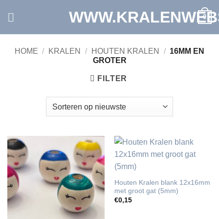
Ga
WWW.KRALENWEB
0
naar
inhoud
HOME
/
KRALEN
/
HOUTEN KRALEN
/
16MM EN
GROTER
FILTER
Houten Kralen blank 12x16mm
met groot gat (5mm)
€
0,15