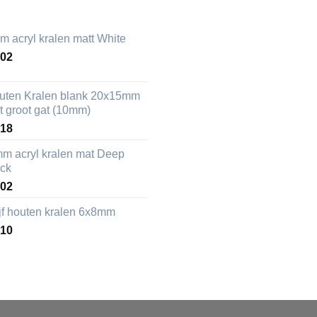
m acryl kralen matt White
,02
uten Kralen blank 20x15mm
t groot gat (10mm)
,18
mm acryl kralen mat Deep
ack
,02
ijf houten kralen 6x8mm
,10