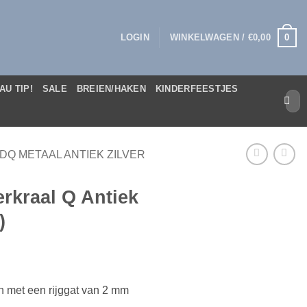
0
LOGIN
WINKELWAGEN /
€
0,00
AU TIP!
SALE
BREIEN/HAKEN
KINDERFEESTJES
Zoek
naar:
DQ METAAL ANTIEK ZILVER
erkraal Q Antiek
)
n met een rijggat van 2 mm