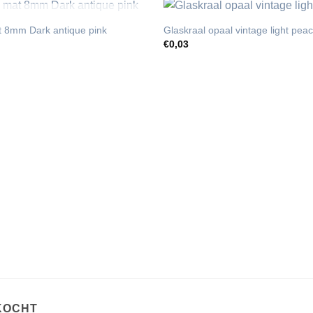
UITVERKOCHT
at 8mm Dark antique pink
Glaskraal opaal vintage light pe
€
0,03
KOCHT