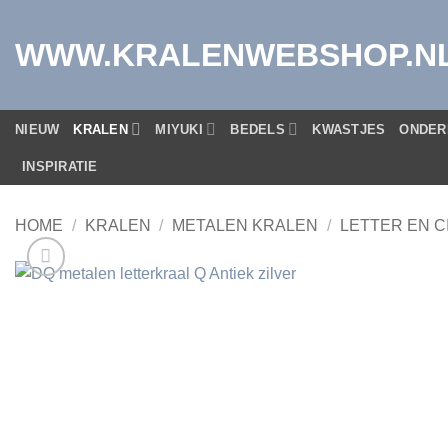
Ga
naar
WWW.KRALENWEBSHOP.N
inhoud
NIEUW
KRALEN
MIYUKI
BEDELS
KWASTJES
ONDER
INSPIRATIE
HOME
/
KRALEN
/
METALEN KRALEN
/
LETTER EN C