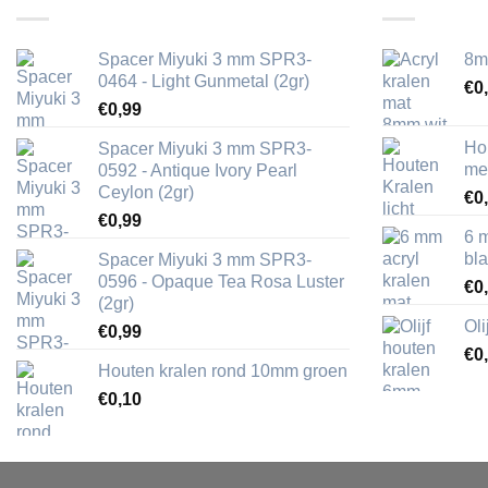
Spacer Miyuki 3 mm SPR3-
8m
0464 - Light Gunmetal (2gr)
€
0
€
0,99
Ho
Spacer Miyuki 3 mm SPR3-
me
0592 - Antique Ivory Pearl
Ceylon (2gr)
€
0
€
0,99
6 
bl
Spacer Miyuki 3 mm SPR3-
0596 - Opaque Tea Rosa Luster
€
0
(2gr)
Ol
€
0,99
€
0
Houten kralen rond 10mm groen
€
0,10