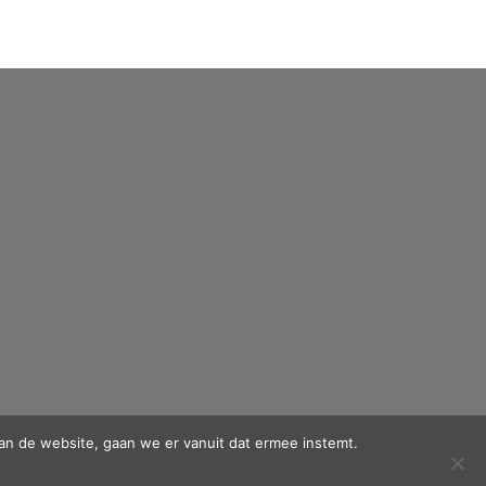
an de website, gaan we er vanuit dat ermee instemt.
PayPal
MasterCard
Cash
IDeal
Maestro
Mol