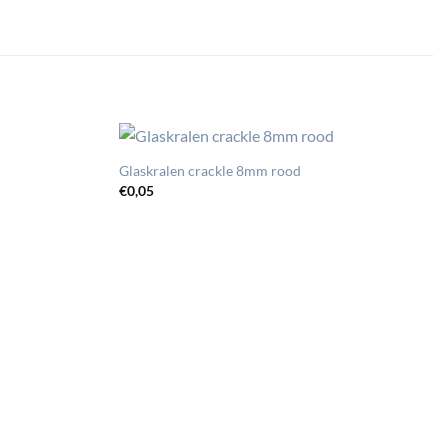
Glaskralen crackle 8mm rood
€
0,05