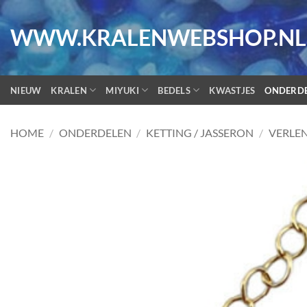
Ga
naar
WWW.KRALENWEBSHOP.NL
inhoud
NIEUW
KRALEN
MIYUKI
BEDELS
KWASTJES
ONDERD
HOME
/
ONDERDELEN
/
KETTING / JASSERON
/
VERLE