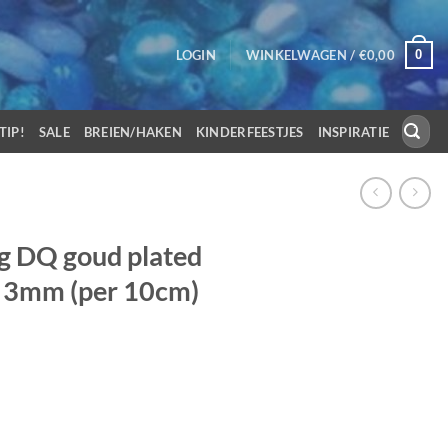
0
LOGIN
WINKELWAGEN /
€
0,00
Zoeken
TIP!
SALE
BREIEN/HAKEN
KINDERFEESTJES
INSPIRATIE
naar:
g DQ goud plated
g 3mm (per 10cm)
d duurzame plating 3mm (per 10cm) aantal