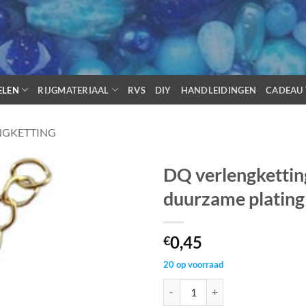
ELEN
RIJGMATERIAAL
RVS
DIY
HANDLEIDINGEN
CADEAU 
NGKETTING
DQ verlengkettin
duurzame platin
0,45
€
20 op voorraad
DQ verlengketting DQ goud plate