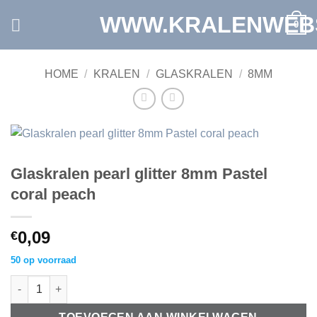
Ga
WWW.KRALENWEB
0
naar
inhoud
HOME
/
KRALEN
/
GLASKRALEN
/
8MM
Glaskralen pearl glitter 8mm Pastel
coral peach
0,09
€
50 op voorraad
Glaskralen pearl glitter 8mm Pastel coral peach aantal