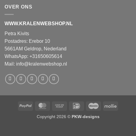
OVER ONS
WWW.KRALENWEBSHOP.NL
Petra Kivits
Postadres: Erebor 10
5661AM Geldrop, Nederland
WhatsApp: +31650605614
Mail:
info@kralenwebshop.nl
PayPal
MasterCard
Cash
IDeal
Maestro
Mollie
on
Copyright 2026 ©
PKW-designs
Pickup