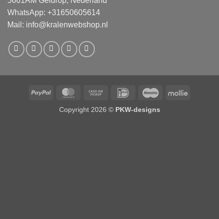
5661AM Geldrop, Nederland
WhatsApp: +31650605614
Mail:
info@kralenwebshop.nl
PayPal
MasterCard
Cash
IDeal
Maestro
Mollie
on
Copyright 2026 ©
PKW-designs
Pickup