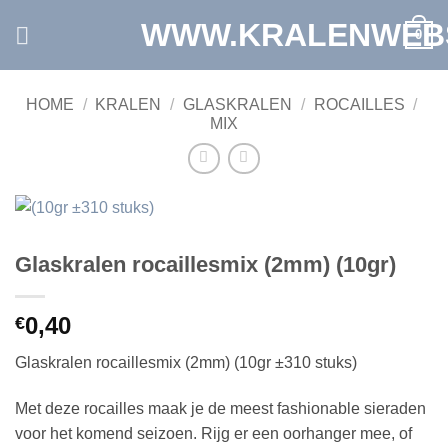
Ga
WWW.KRALENWEB
0
naar
inhoud
HOME
/
KRALEN
/
GLASKRALEN
/
ROCAILLES
/
MIX
Glaskralen rocaillesmix (2mm) (10gr)
0,40
€
Glaskralen rocaillesmix (2mm) (10gr ±310 stuks)
Met deze rocailles maak je de meest fashionable sieraden
voor het komend seizoen. Rijg er een oorhanger mee, of