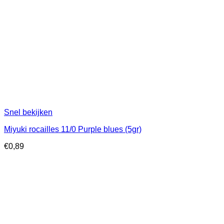
Snel bekijken
Miyuki rocailles 11/0 Purple blues (5gr)
€
0,89