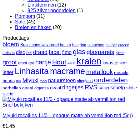
Lintklemmen
(12)
925 zilver onderdelen
(1)
Pompom
(11)
Sale
(45)
Breien en haken
(20)
Producttags
bloem
Braziliaans waxkoord
breien
buigring
cabochon
cateye
crackle
glas
glasparels
draad
facet
fimo
disc
delicas
DIY
glitter
kralen
Hout
groot
hartje
kwastje
groot gat
leer
kerst
Linhasita
macrame
metallook
letter
miracle
onderdelen
Miyuki
natuursteen
beads
olieglans
mix
modi
RVS
ringetjes
schelp
ovaal
satijn
oorbellen
opaal
slotje
organza
suede
Snel bekijken
Miyuki rocailles 11/0 – opaque matte ab vermillion red (5gr)
€
1,45