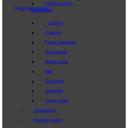
Overige acryl
Terug naar winkel
Glaskralen
Cateye
Crackle
Facet geslepen
Glasparels
Italian style
Mix
Rocailles
Silverfoil
Overig glas
Glasparels
Houten kralen