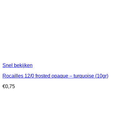
Snel bekijken
Rocailles 12/0 frosted opaque – turquoise (10gr)
€
0,75