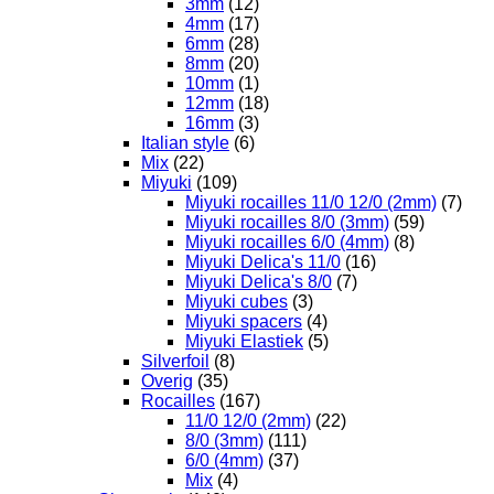
3mm
(12)
4mm
(17)
6mm
(28)
8mm
(20)
10mm
(1)
12mm
(18)
16mm
(3)
Italian style
(6)
Mix
(22)
Miyuki
(109)
Miyuki rocailles 11/0 12/0 (2mm)
(7)
Miyuki rocailles 8/0 (3mm)
(59)
Miyuki rocailles 6/0 (4mm)
(8)
Miyuki Delica's 11/0
(16)
Miyuki Delica's 8/0
(7)
Miyuki cubes
(3)
Miyuki spacers
(4)
Miyuki Elastiek
(5)
Silverfoil
(8)
Overig
(35)
Rocailles
(167)
11/0 12/0 (2mm)
(22)
8/0 (3mm)
(111)
6/0 (4mm)
(37)
Mix
(4)