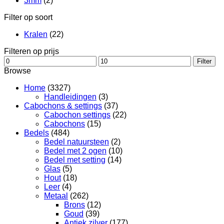
3mm
(2)
Filter op soort
Kralen
(22)
Filteren op prijs
Min.
Max.
Filter
prijs
prijs
Browse
Home
(3327)
Handleidingen
(3)
Cabochons & settings
(37)
Cabochon settings
(22)
Cabochons
(15)
Bedels
(484)
Bedel natuursteen
(2)
Bedel met 2 ogen
(10)
Bedel met setting
(14)
Glas
(5)
Hout
(18)
Leer
(4)
Metaal
(262)
Brons
(12)
Goud
(39)
Antiek zilver
(177)