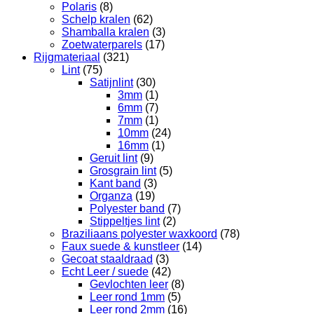
Polaris
(8)
Schelp kralen
(62)
Shamballa kralen
(3)
Zoetwaterparels
(17)
Rijgmateriaal
(321)
Lint
(75)
Satijnlint
(30)
3mm
(1)
6mm
(7)
7mm
(1)
10mm
(24)
16mm
(1)
Geruit lint
(9)
Grosgrain lint
(5)
Kant band
(3)
Organza
(19)
Polyester band
(7)
Stippeltjes lint
(2)
Braziliaans polyester waxkoord
(78)
Faux suede & kunstleer
(14)
Gecoat staaldraad
(3)
Echt Leer / suede
(42)
Gevlochten leer
(8)
Leer rond 1mm
(5)
Leer rond 2mm
(16)