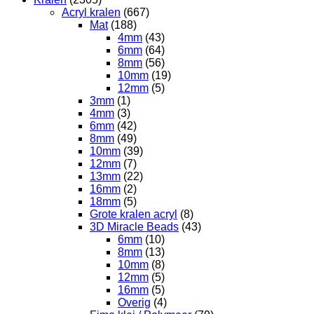
Acryl kralen
(667)
Mat
(188)
4mm
(43)
6mm
(64)
8mm
(56)
10mm
(19)
12mm
(5)
3mm
(1)
4mm
(3)
6mm
(42)
8mm
(49)
10mm
(39)
12mm
(7)
13mm
(22)
16mm
(2)
18mm
(5)
Grote kralen acryl
(8)
3D Miracle Beads
(43)
6mm
(10)
8mm
(13)
10mm
(8)
12mm
(5)
16mm
(5)
Overig
(4)