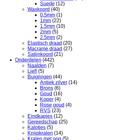
Suede
(12)
Waxkoord
(40)
0.5mm
(1)
1mm
(22)
1.5mm
(10)
2mm
(5)
2.5mm
(2)
Elastisch draad
(20)
Macrame draad
(27)
Satijnkoord
(21)
Onderdelen
(442)
Naalden
(7)
Lief!
(5)
Buigringen
(44)
Antiek zilver
(14)
Brons
(6)
Goud
(16)
Koper
(4)
Rose goud
(4)
RVS
(23)
Eindkapjes
(12)
Gereedschap
(25)
Kalotjes
(5)
Knijpkralen
(14)
Kralen met oog
(5)