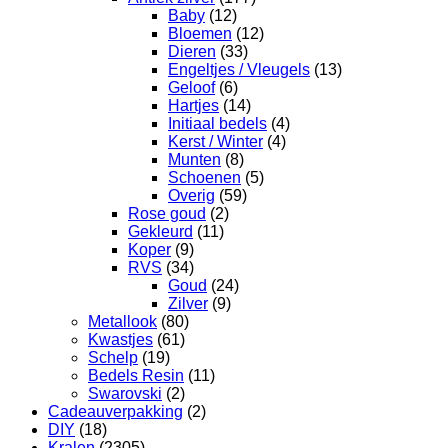
Baby
(12)
Bloemen
(12)
Dieren
(33)
Engeltjes / Vleugels
(13)
Geloof
(6)
Hartjes
(14)
Initiaal bedels
(4)
Kerst / Winter
(4)
Munten
(8)
Schoenen
(5)
Overig
(59)
Rose goud
(2)
Gekleurd
(11)
Koper
(9)
RVS
(34)
Goud
(24)
Zilver
(9)
Metallook
(80)
Kwastjes
(61)
Schelp
(19)
Bedels Resin
(11)
Swarovski
(2)
Cadeauverpakking
(2)
DIY
(18)
Kralen
(2305)