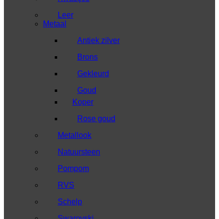
Leer
Metaal
Antiek zilver
Brons
Gekleurd
Goud
Koper
Rose goud
Metallook
Natuursteen
Pompom
RVS
Schelp
Swarovski