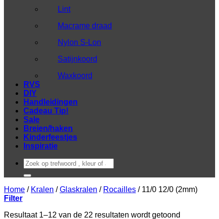
Lint
Macrame draad
Nylon S-Lon
Satijnkoord
Waxkoord
RVS
DIY
Handleidingen
Cadeau Tip!
Sale
Breien/haken
Kinderfeestjes
Inspiratie
Zoeken
naar:
Home
/
Kralen
/
Glaskralen
/
Rocailles
/
11/0 12/0 (2mm)
Filter
Gesorteerd
Resultaat 1–12 van de 22 resultaten wordt getoond