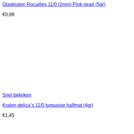
Glaskralen Rocailles 11/0 (2mm) Pink pearl (5gr)
€
0,99
Snel bekijken
Kralen delica’s 11/0 turquoise halfmat (4gr)
€
1,45