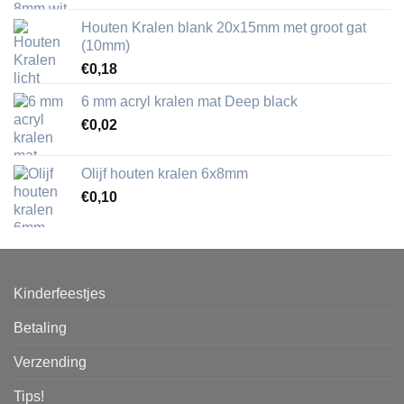
Houten Kralen blank 20x15mm met groot gat
(10mm)
€
0,18
6 mm acryl kralen mat Deep black
€
0,02
Olijf houten kralen 6x8mm
€
0,10
Kinderfeestjes
Betaling
Verzending
Tips!