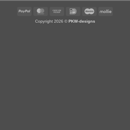
PayPal
MasterCard
Cash
IDeal
Maestro
Mollie
on
Copyright 2026 ©
PKW-designs
Pickup