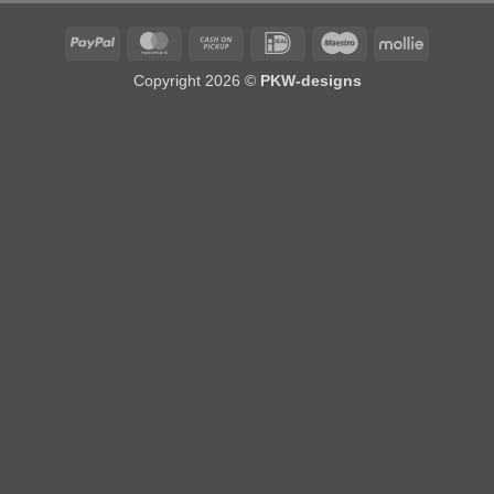
PayPal
MasterCard
Cash
IDeal
Maestro
Mollie
on
Copyright 2026 ©
PKW-designs
Pickup