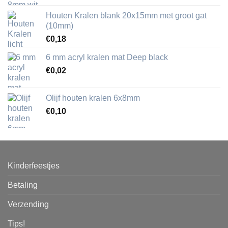
Houten Kralen blank 20x15mm met groot gat
(10mm)
€
0,18
6 mm acryl kralen mat Deep black
€
0,02
Olijf houten kralen 6x8mm
€
0,10
Kinderfeestjes
Betaling
Verzending
Tips!