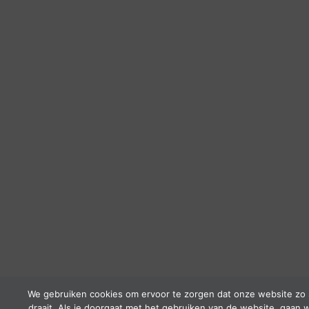
We gebruiken cookies om ervoor te zorgen dat onze website zo 
draait. Als je doorgaat met het gebruiken van de website, gaan w