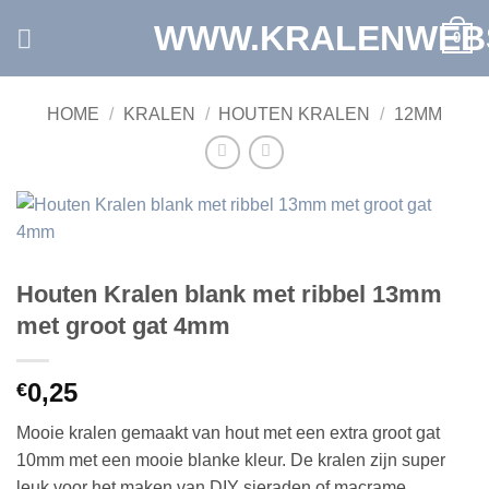
Ga
WWW.KRALENWEB
0
naar
inhoud
HOME
/
KRALEN
/
HOUTEN KRALEN
/
12MM
Houten Kralen blank met ribbel 13mm
met groot gat 4mm
0,25
€
Mooie kralen gemaakt van hout met een extra groot gat
10mm met een mooie blanke kleur. De kralen zijn super
leuk voor het maken van DIY sieraden of macrame.