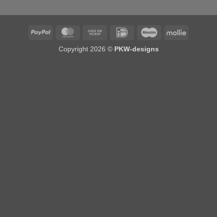
PayPal
MasterCard
Cash
IDeal
Maestro
Mollie
on
Copyright 2026 ©
PKW-designs
Pickup