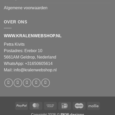
Algemene voorwaarden
OVER ONS
WWW.KRALENWEBSHOP.NL
Petra Kivits
Postadres: Erebor 10
5661AM Geldrop, Nederland
WhatsApp: +31650605614
Mail:
info@kralenwebshop.nl
PayPal
MasterCard
Cash
IDeal
Maestro
Mollie
on
Copyright 2026 ©
PKW-designs