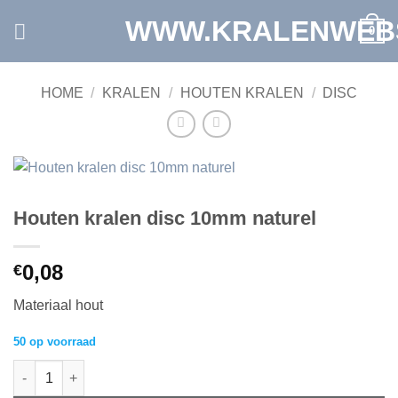
Ga
WWW.KRALENWEB
0
naar
inhoud
HOME
/
KRALEN
/
HOUTEN KRALEN
/
DISC
Houten kralen disc 10mm naturel
0,08
€
Materiaal hout
50 op voorraad
Houten kralen disc 10mm naturel aantal