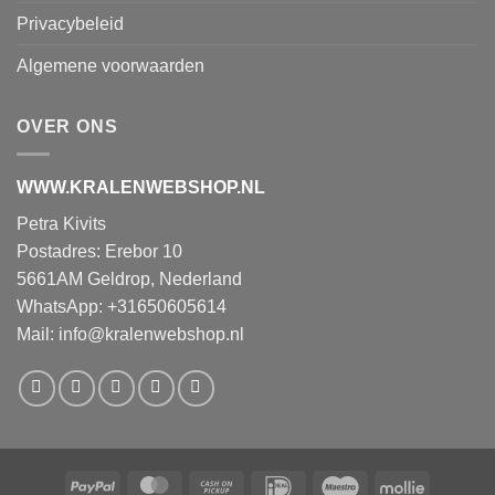
Privacybeleid
Algemene voorwaarden
OVER ONS
WWW.KRALENWEBSHOP.NL
Petra Kivits
Postadres: Erebor 10
5661AM Geldrop, Nederland
WhatsApp: +31650605614
Mail:
info@kralenwebshop.nl
PayPal
MasterCard
Cash
IDeal
Maestro
Mollie