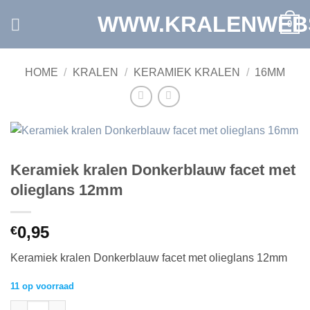
Ga
WWW.KRALENWEB
0
naar
inhoud
HOME
/
KRALEN
/
KERAMIEK KRALEN
/
16MM
Keramiek kralen Donkerblauw facet met
olieglans 12mm
0,95
€
Keramiek kralen Donkerblauw facet met olieglans 12mm
11 op voorraad
Keramiek kralen Donkerblauw facet met olieglans 12mm aantal