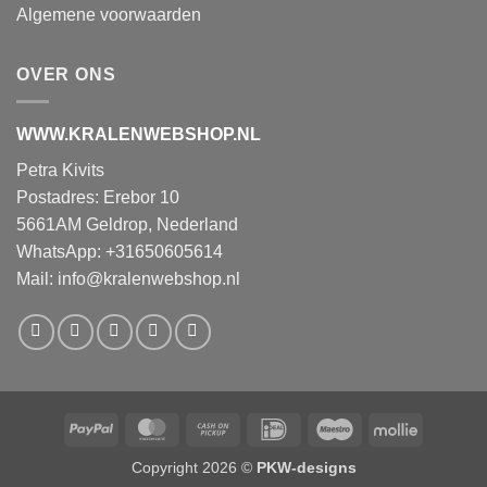
Algemene voorwaarden
OVER ONS
WWW.KRALENWEBSHOP.NL
Petra Kivits
Postadres: Erebor 10
5661AM Geldrop, Nederland
WhatsApp: +31650605614
Mail:
info@kralenwebshop.nl
PayPal
MasterCard
Cash
IDeal
Maestro
Mollie
on
Copyright 2026 ©
PKW-designs
Pickup