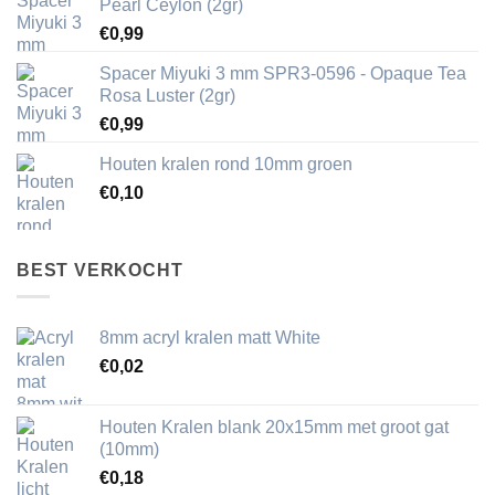
Pearl Ceylon (2gr)
€
0,99
Spacer Miyuki 3 mm SPR3-0596 - Opaque Tea
Rosa Luster (2gr)
€
0,99
Houten kralen rond 10mm groen
€
0,10
BEST VERKOCHT
8mm acryl kralen matt White
€
0,02
Houten Kralen blank 20x15mm met groot gat
(10mm)
€
0,18