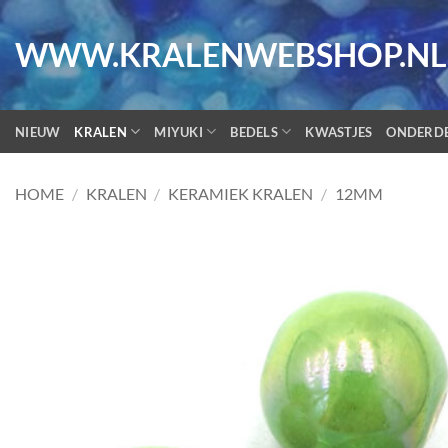
Ga
naar
WWW.KRALENWEBSHOP.NL
inhoud
NIEUW
KRALEN
MIYUKI
BEDELS
KWASTJES
ONDERD
HOME
/
KRALEN
/
KERAMIEK KRALEN
/
12MM