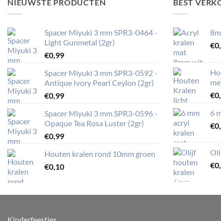
NIEUWSTE PRODUCTEN
BEST VERK
Spacer Miyuki 3 mm SPR3-0464 -
8m
Light Gunmetal (2gr)
€
0
€
0,99
Ho
Spacer Miyuki 3 mm SPR3-0592 -
me
Antique Ivory Pearl Ceylon (2gr)
€
0
€
0,99
6 m
Spacer Miyuki 3 mm SPR3-0596 -
Opaque Tea Rosa Luster (2gr)
€
0
€
0,99
Ol
Houten kralen rond 10mm groen
€
0
€
0,10
Kinderfeestjes