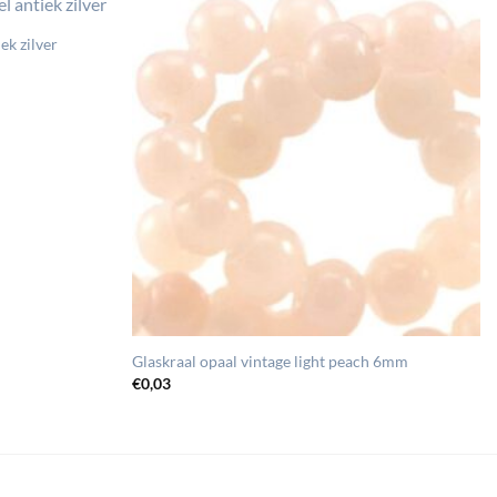
ek zilver
Glaskraal opaal vintage light peach 6mm
€
0,03