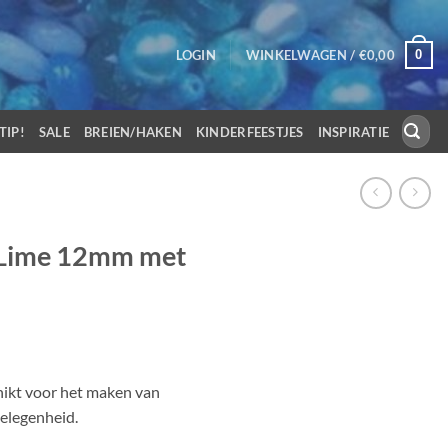
0
LOGIN
WINKELWAGEN /
€
0,00
Zoeken
TIP!
SALE
BREIEN/HAKEN
KINDERFEESTJES
INSPIRATIE
naar:
 Lime 12mm met
hikt voor het maken van
gelegenheid.