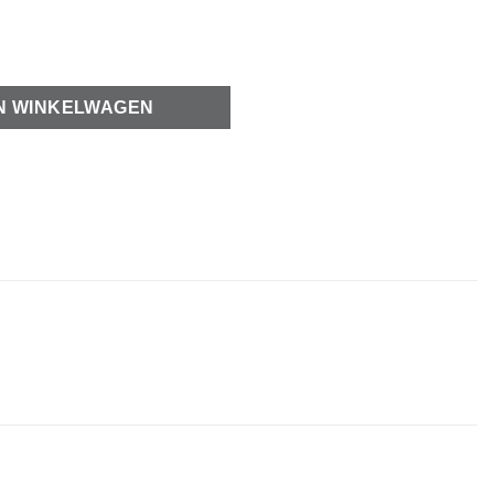
 met bloem 13-14mm aantal
N WINKELWAGEN