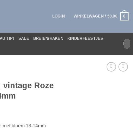
0
LOGIN
WINKELWAGEN /
€
0,00
AU TIP!
SALE
BREIEN/HAKEN
KINDERFEESTJES
Zoek
naar:
 vintage Roze
14mm
ze met bloem 13-14mm