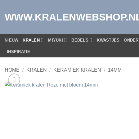
Ga
naar
WWW.KRALENWEBSHOP.N
inhoud
NIEUW
KRALEN
MIYUKI
BEDELS
KWASTJES
ONDER
INSPIRATIE
HOME
/
KRALEN
/
KERAMIEK KRALEN
/
14MM