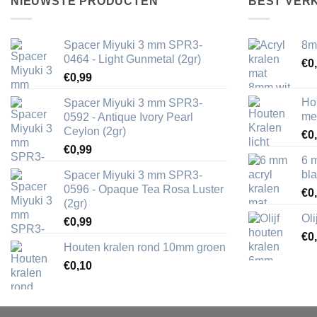
NIEUWSTE PRODUCTEN
BEST VER
Spacer Miyuki 3 mm SPR3-
8m
0464 - Light Gunmetal (2gr)
€
0
€
0,99
Ho
Spacer Miyuki 3 mm SPR3-
me
0592 - Antique Ivory Pearl
Ceylon (2gr)
€
0
€
0,99
6 
bl
Spacer Miyuki 3 mm SPR3-
0596 - Opaque Tea Rosa Luster
€
0
(2gr)
Ol
€
0,99
€
0
Houten kralen rond 10mm groen
€
0,10