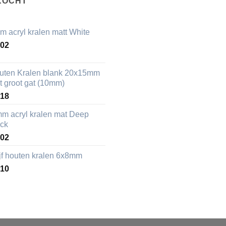
KOCHT
m acryl kralen matt White
,02
uten Kralen blank 20x15mm
t groot gat (10mm)
,18
mm acryl kralen mat Deep
ack
,02
ijf houten kralen 6x8mm
,10