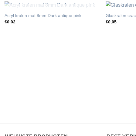
UITVERKOCHT
Acryl kralen mat 8mm Dark antique pink
Glaskralen cra
€
0,02
€
0,05