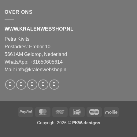
OVER ONS
WWW.KRALENWEBSHOP.NL
Petra Kivits
Postadres: Erebor 10
5661AM Geldrop, Nederland
WhatsApp: +31650605614
Mail:
info@kralenwebshop.nl
PayPal
MasterCard
Cash
IDeal
Maestro
Mollie
on
Copyright 2026 ©
PKW-designs
Pickup