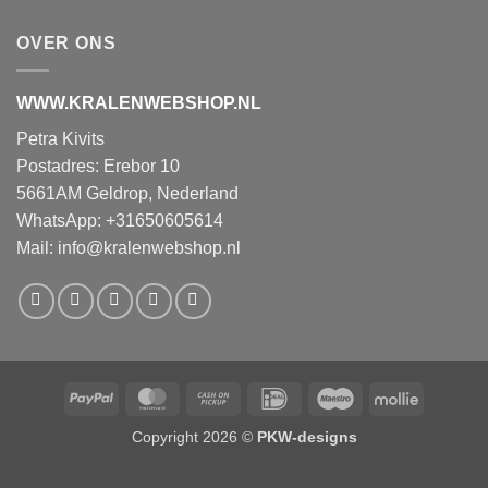
OVER ONS
WWW.KRALENWEBSHOP.NL
Petra Kivits
Postadres: Erebor 10
5661AM Geldrop, Nederland
WhatsApp: +31650605614
Mail:
info@kralenwebshop.nl
PayPal
MasterCard
Cash
IDeal
Maestro
Mollie
on
Copyright 2026 ©
PKW-designs
Pickup