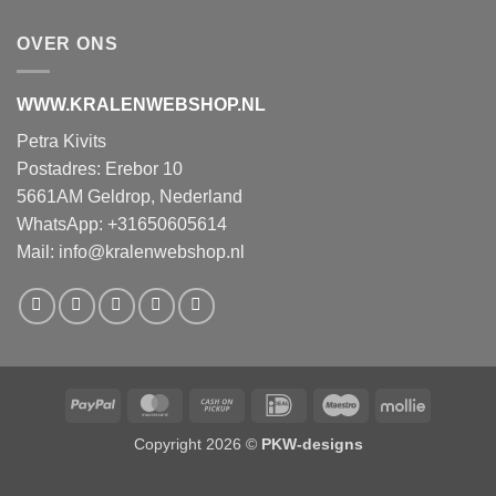
OVER ONS
WWW.KRALENWEBSHOP.NL
Petra Kivits
Postadres: Erebor 10
5661AM Geldrop, Nederland
WhatsApp: +31650605614
Mail:
info@kralenwebshop.nl
PayPal
MasterCard
Cash
IDeal
Maestro
Mollie
on
Copyright 2026 ©
PKW-designs
Pickup