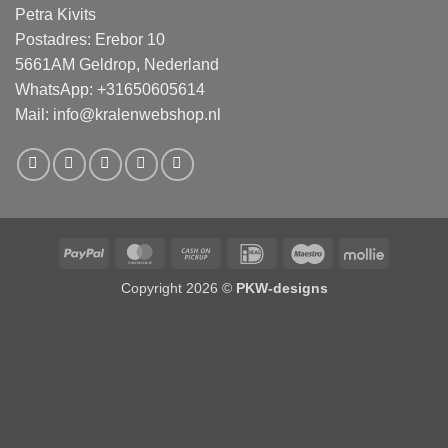
Petra Kivits
Postadres: Erebor 10
5661AM Geldrop, Nederland
WhatsApp: +31650605614
Mail:
info@kralenwebshop.nl
PayPal
MasterCard
Cash
IDeal
Maestro
Mollie
on
Copyright 2026 ©
PKW-designs
Pickup