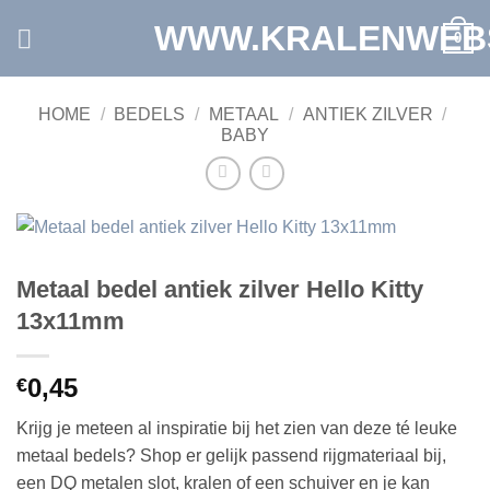
Ga
WWW.KRALENWEB
0
naar
inhoud
HOME
/
BEDELS
/
METAAL
/
ANTIEK ZILVER
/
BABY
Metaal bedel antiek zilver Hello Kitty
13x11mm
0,45
€
Krijg je meteen al inspiratie bij het zien van deze té leuke
metaal bedels? Shop er gelijk passend rijgmateriaal bij,
een DQ metalen slot, kralen of een schuiver en je kan