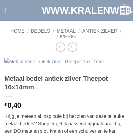
Ga
WWW.KRALENWEB
0
naar
inhoud
HOME
/
BEDELS
/
METAAL
/
ANTIEK ZILVER
/
OVERIG
Metaal bedel antiek zilver Theepot
16x14mm
0,40
€
Krijg je meteen al inspiratie bij het zien van deze té leuke
metaal bedels? Shop er gelijk passend rijgmateriaal bij,
een DQ metalen slot, kralen of een schuiver en je kan