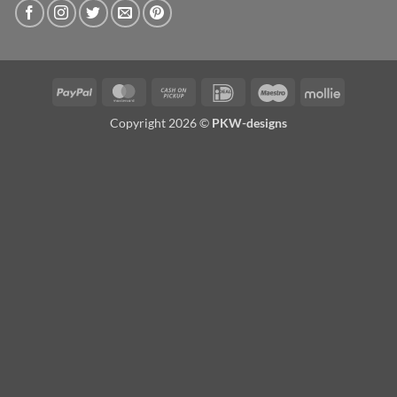
PayPal
MasterCard
Cash
IDeal
Maestro
Mollie
on
Copyright 2026 ©
PKW-designs
Pickup