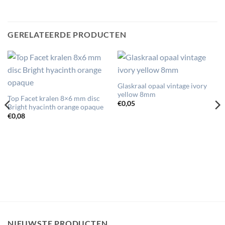
GERELATEERDE PRODUCTEN
Glaskraal opaal vintage ivory
yellow 8mm
Top Facet kralen 8×6 mm disc
€
0,05
Bright hyacinth orange opaque
€
0,08
NIEUWSTE PRODUCTEN