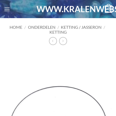
Ga
WWW.KRALENWEBS
0
naar
inhoud
HOME
/
ONDERDELEN
/
KETTING / JASSERON
/
KETTING