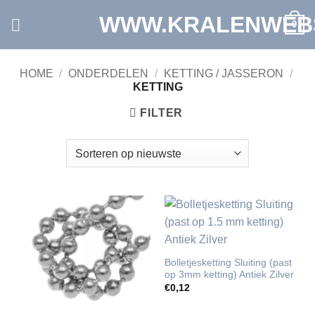
Ga
WWW.KRALENWEB
0
naar
inhoud
HOME
/
ONDERDELEN
/
KETTING / JASSERON
/
KETTING
FILTER
Bolletjesketting Sluiting (past
op 3mm ketting) Antiek Zilver
€
0,12