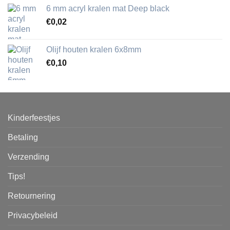
6 mm acryl kralen mat Deep black
€
0,02
Olijf houten kralen 6x8mm
€
0,10
Kinderfeestjes
Betaling
Verzending
Tips!
Retournering
Privacybeleid