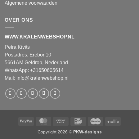
Algemene voorwaarden
OVER ONS
WWW.KRALENWEBSHOP.NL
Petra Kivits
Postadres: Erebor 10
5661AM Geldrop, Nederland
WhatsApp: +31650605614
Mail:
info@kralenwebshop.nl
PayPal
MasterCard
Cash
IDeal
Maestro
Mollie
on
Copyright 2026 ©
PKW-designs
Pickup