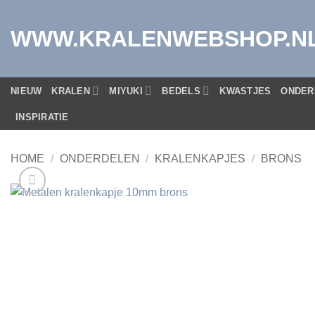
Ga
naar
WWW.KRALENWEBSHOP.N
inhoud
NIEUW
KRALEN
MIYUKI
BEDELS
KWASTJES
ONDER
INSPIRATIE
HOME
/
ONDERDELEN
/
KRALENKAPJES
/
BRONS