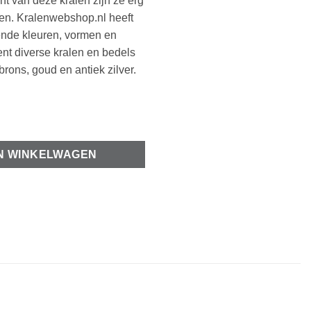
ht van deze kralen zijn ze erg
den. Kralenwebshop.nl heeft
lende kleuren, vormen en
ent diverse kralen en bedels
 brons, goud en antiek zilver.
ns aantal
N WINKELWAGEN