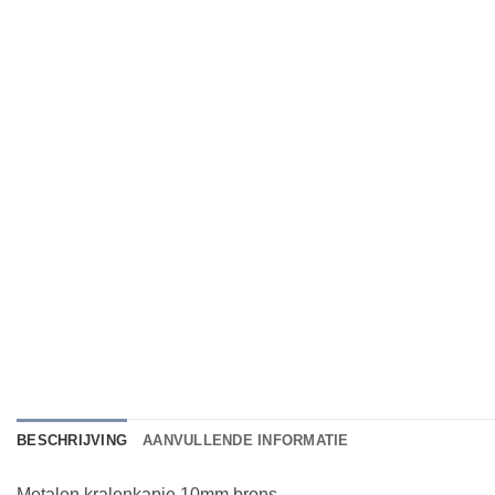
BESCHRIJVING
AANVULLENDE INFORMATIE
Metalen kralenkapje 10mm brons