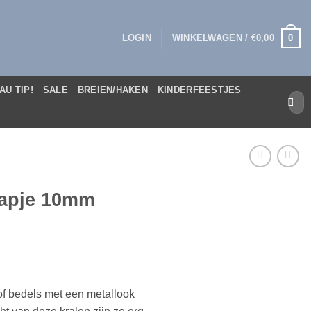
0
LOGIN
WINKELWAGEN /
€
0,00
AU TIP!
SALE
BREIEN/HAKEN
KINDERFEESTJES
Zoek
naar:
kapje 10mm
of bedels
met een metallook