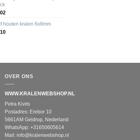
ack
,02
ijf houten kralen 6x8mm
,10
OVER ONS
WWW.KRALENWEBSHOP.NL
Petra Kivits
Postadres: Erebor 10
5661AM Geldrop, Nederland
WhatsApp: +31650605614
Mail:
info@kralenwebshop.nl