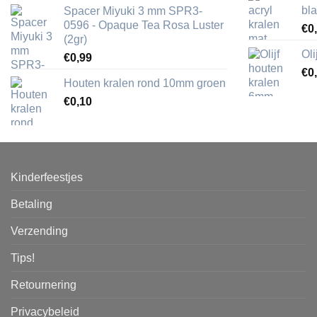
bl
Spacer Miyuki 3 mm SPR3-
0596 - Opaque Tea Rosa Luster
€
0
(2gr)
Ol
€
0,99
€
0
Houten kralen rond 10mm groen
€
0,10
Kinderfeestjes
Betaling
Verzending
Tips!
Retournering
Privacybeleid