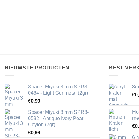
NIEUWSTE PRODUCTEN
BEST VER
Spacer Miyuki 3 mm SPR3-
8m
0464 - Light Gunmetal (2gr)
€
0
€
0,99
Ho
Spacer Miyuki 3 mm SPR3-
me
0592 - Antique Ivory Pearl
Ceylon (2gr)
€
0
€
0,99
6 