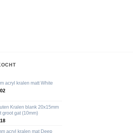
KOCHT
m acryl kralen matt White
,02
uten Kralen blank 20x15mm
t groot gat (10mm)
,18
mm acryl kralen mat Deep