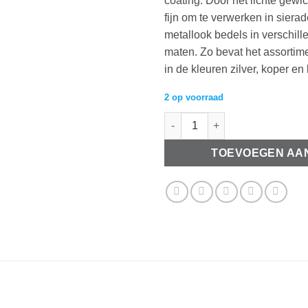
coating. Door het lichte gewic
fijn om te verwerken in siera
metallook bedels in verschil
maten. Zo bevat het assortim
in de kleuren zilver, koper en
2 op voorraad
Metalen kralenkapje 10mm bro
TOEVOEGEN AA