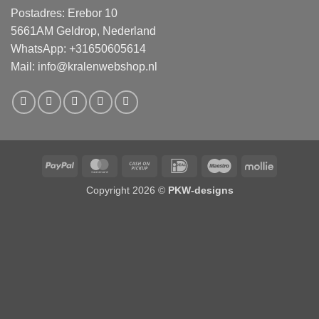
Postadres: Erebor 10
5661AM Geldrop, Nederland
WhatsApp: +31650605614
Mail:
info@kralenwebshop.nl
PayPal
MasterCard
Cash
IDeal
Maestro
Mollie
on
Copyright 2026 ©
PKW-designs
Pickup