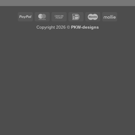
PayPal
MasterCard
Cash
IDeal
Maestro
Mollie
on
Copyright 2026 ©
PKW-designs
Pickup