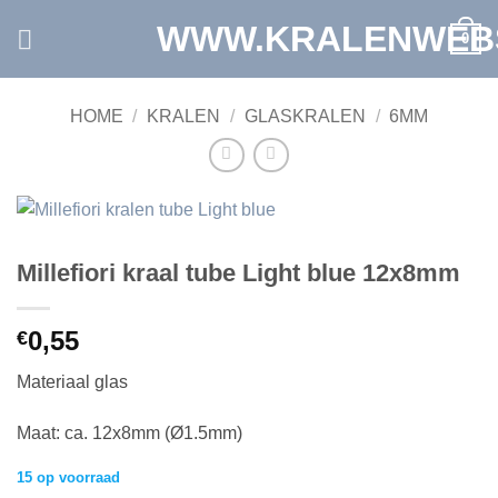
Ga
WWW.KRALENWEB
0
naar
inhoud
HOME
/
KRALEN
/
GLASKRALEN
/
6MM
Millefiori kraal tube Light blue 12x8mm
0,55
€
Materiaal glas
Maat: ca. 12x8mm (Ø1.5mm)
15 op voorraad