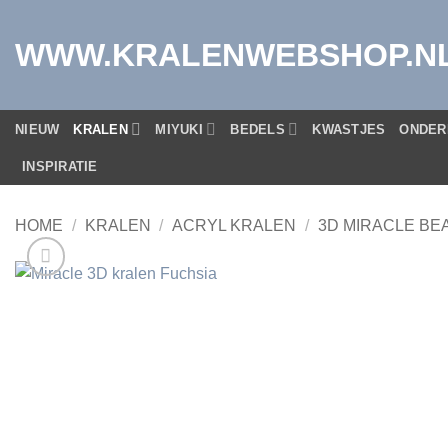
Ga
naar
WWW.KRALENWEBSHOP.N
inhoud
NIEUW
KRALEN
MIYUKI
BEDELS
KWASTJES
ONDER
INSPIRATIE
HOME
/
KRALEN
/
ACRYL KRALEN
/
3D MIRACLE BE