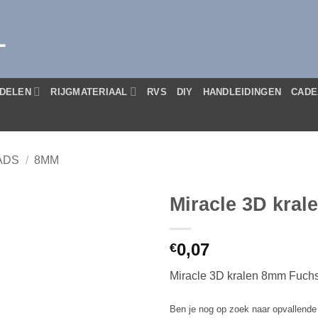
L
DELEN
RIJGMATERIAAL
RVS
DIY
HANDLEIDINGEN
CADE
ADS
/
8MM
Miracle 3D kra
0,07
€
Miracle 3D kralen 8mm Fuch
Ben je nog op zoek naar opvallende k