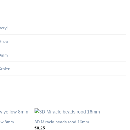
Acryl
Roze
8mm
Kralen
llow 8mm
3D Miracle beads rood 16mm
€
0,25