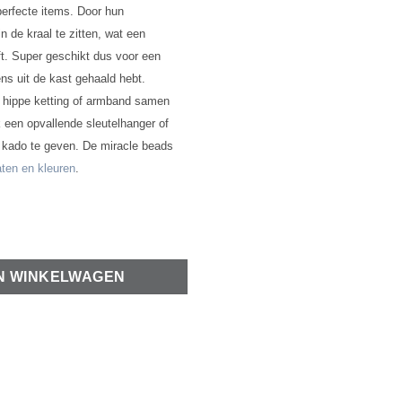
perfecte items. Door hun
 in de kraal te zitten, wat een
ft. Super geschikt dus voor een
ens uit de kast gehaald hebt.
n hippe ketting of armband samen
k een opvallende sleutelhanger of
m kado te geven. De miracle beads
ten en kleuren
.
 aantal
N WINKELWAGEN