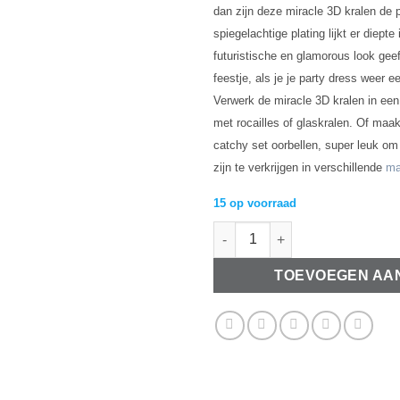
dan zijn deze miracle 3D kralen de 
spiegelachtige plating lijkt er diepte
futuristische en glamorous look gee
feestje, als je je party dress weer e
Verwerk de miracle 3D kralen in ee
met rocailles of glaskralen. Of maa
catchy set oorbellen, super leuk o
zijn te verkrijgen in verschillende
ma
15 op voorraad
Miracle 3D kralen 8mm Fuchsia
TOEVOEGEN AA