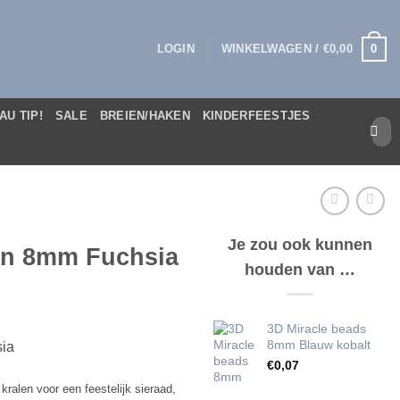
0
LOGIN
WINKELWAGEN /
€
0,00
AU TIP!
SALE
BREIEN/HAKEN
KINDERFEESTJES
Zoek
naar:
Je zou ook kunnen
len 8mm Fuchsia
houden van …
3D Miracle beads
8mm Blauw kobalt
sia
€
0,07
ralen voor een feestelijk sieraad,