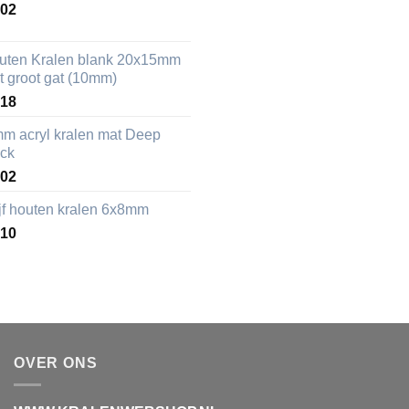
,02
uten Kralen blank 20x15mm
t groot gat (10mm)
,18
mm acryl kralen mat Deep
ack
,02
ijf houten kralen 6x8mm
,10
OVER ONS