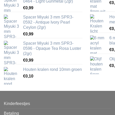
0464 - Light Gunmetal (2gr)
€
0
€
0,99
Ho
Spacer Miyuki 3 mm SPR3-
me
0592 - Antique Ivory Pearl
Ceylon (2gr)
€
0
€
0,99
6 
bl
Spacer Miyuki 3 mm SPR3-
0596 - Opaque Tea Rosa Luster
€
0
(2gr)
Ol
€
0,99
€
0
Houten kralen rond 10mm groen
€
0,10
Kinderfeestjes
Betaling